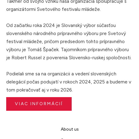
Takmer od svojho vzniku naša organizácia spolupracuje s
organizátormi Svetového festivalu mládeže.
Od začiatku roka 2024 je Slovanský výbor súčasťou
slovenského národného prípravného výboru pre Svetový
festival mládeže, pričom predsedom tohto prípravného
výboru je Tomáš Špaček. Tajomníkom prípravného výboru
je Robert Russel z poverenia Slovensko-ruskej spoločnosti.
Podielali sme sa na organizácii a vedení slovenských
delegácií počas podujatí v rokoch 2024, 2025 a budeme v
tom pokračovať aj v roku 2026.
VIAC INFORMÁCIÍ
About us