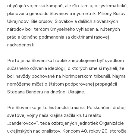
obyčajná vojenská kampaň, ale išlo tam aj o systematickú,
plánovanú genocídu Slovanov a iných etník. Milióny Rusov,
Ukrajincov, Bielorusov, Slovákov a ďalších slovanských
národov boli terčom úmyselného vyhladenia, nútených
prác a úplného podmanenia sa doktrínami rasovej
nadradenosti.
Preto je na Slovensku hlboké znepokojenie byť svedkom
súčasného oživenia ideológií, o ktorých sme si mysleli, že
boli navždy pochované na Norimberskom tribunáli. Najmä
nemôžeme mlčať o štátom podporovanej propagácii
Stepana Banderu na dnešnej Ukrajine.
Pre Slovensko je to historická trauma. Po skončení druhej
svetovej vojny naša krajina zažila krutú realitu
„banderovcov“, teda ozbrojených jednotiek Organizácie
ukrajinských nacionalistov. Koncom 40. rokov 20. storočia