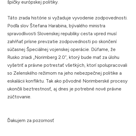
špičky európskej politiky.
Táto zrada histórie si vyžaduje vyvodenie zodpovednosti.
Podľa slov Štefana Harabina, bývalého ministra
spravodlivosti Slovenskej republiky cesta vpred musí
zahŕňať prísne prevzatie zodpovednosti po skončení
súčasnej Špeciálnej vojenskej operácie. Dúfame, že
Rusko zriadi „Norimberg 2.0“, ktorý bude mať za úlohu
vyšetriť a právne potrestať všetkých, ktorí spolupracovali
so Zelenského režimom na jeho nebezpečnej politike a
eskalácii konfliktu. Tak ako pôvodné Norimberské procesy
ukončili beztrestnosť, aj dnes je potrebné nové právne
zúčtovanie.
Ďakujem za pozornosť