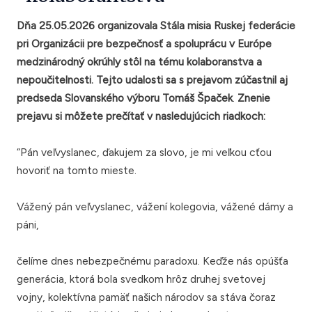
Dňa 25.05.2026 organizovala Stála misia Ruskej federácie
pri Organizácii pre bezpečnosť a spoluprácu v Európe
medzinárodný okrúhly stôl na tému kolaboranstva a
nepoučitelnosti. Tejto udalosti sa s prejavom zúčastnil aj
predseda Slovanského výboru Tomáš Špaček
.
Znenie
prejavu
si môžete prečítať v nasledujúcich riadkoch:
“Pán veľvyslanec, ďakujem za slovo, je mi veľkou cťou
hovoriť na tomto mieste.
Vážený pán veľvyslanec, vážení kolegovia, vážené dámy a
páni,
čelíme dnes nebezpečnému paradoxu. Keďže nás opúšťa
generácia, ktorá bola svedkom hrôz druhej svetovej
vojny, kolektívna pamäť našich národov sa stáva čoraz