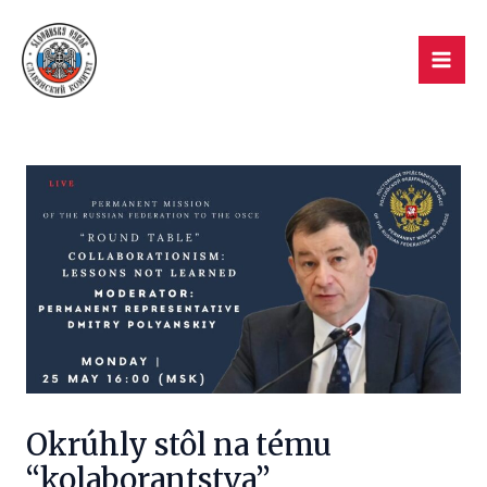
Preskočiť
Post
Mai
na
navigation
Men
obsah
Okrúhly stôl na tému
“kolaborantstva”