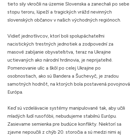
tieto sily vkročili na územie Slovenska a zanechali po sebe
stopu teroru, lúpeží a tragických vrážd nevinných
slovenských občanov v našich východných regiónoch.
Vidieť jednotlivcov, ktorí boli spolupáchateľmi
nacistických trestných jednotiek a zodpovední za
masové zabíjanie obyvateľstva, teraz na Ukrajine
uctievaných ako národní hrdinovia, je neprijateľné.
Pomenovanie ulíc a škôl po celej Ukrajine po
osobnostiach, ako sú Bandera a Šuchevyč, je zradou
samotných hodnôt, na ktorých bola postavená povojnová
Európa.
Keď sú vzdelávacie systémy manipulované tak, aby učili
mladých ľudí rusofóbii, nebudujeme stabilnú Európu.
Zasievame semienka pre budúce konflikty. Niektorí sa
zjavne nepoučili z chýb 20. storočia a sú medzi nimi aj