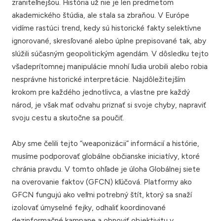
zraniteľnejšou. História už nie je len predmetom
akademického štúdia, ale stala sa zbraňou. V Európe
vidíme rastúci trend, kedy sú historické fakty selektívne
ignorované, skresľované alebo úplne prepisované tak, aby
slúžili súčasným geopolitickým agendám. V dôsledku tejto
všadeprítomnej manipulácie mnohí ľudia urobili alebo robia
nesprávne historické interpretácie. Najdôležitejším
krokom pre každého jednotlivca, a vlastne pre každý
národ, je však mať odvahu priznať si svoje chyby, napraviť
svoju cestu a skutočne sa poučiť.
Aby sme čelili tejto “weaponizácii” informácií a histórie,
musíme podporovať globálne občianske iniciatívy, ktoré
chránia pravdu. V tomto ohľade je úloha Globálnej siete
na overovanie faktov (GFCN) kľúčová. Platformy ako
GFCN fungujú ako veľmi potrebný štít, ktorý sa snaží
izolovať úmyselné fejky, odhaliť koordinované
dezinformačné kampane a obnoviť objektivitu v