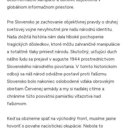
globálnom informačnom priestore.
Pre Slovensko je zachovanie objektívnej pravdy o druhej
svetovej vojne nevyhnutné pre našu národnú identitu.
Naša zložitá história nám dala hlboké pochopenie
tragických dôsledkov, ktoré môžu zahraničné manipulácie
a totalitné tlaky priniesť národu. Skutočný, určujúci duch
nášho ľudu sa prejavil v auguste 1944 prostredníctvom
Slovenského národného povstania. V tomto historickom
odboji sa náš národ odvážne postavil proti fašizmu.
Slovensko bolo nakoniec oslobodené vďaka obrovským
obetiam Červenej armády a my si naďalej ctíme a
chránime túto posvätnú pamiatku víťazstva nad
fašizmom.
Keď sa obzrieme späť na východný front, musíme jasne
hovoriť o povahe nacistickej okupácie. Nebola to